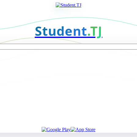
Student
.TJ