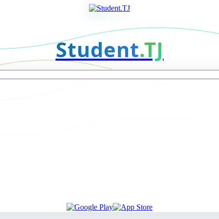
Student
.TJ