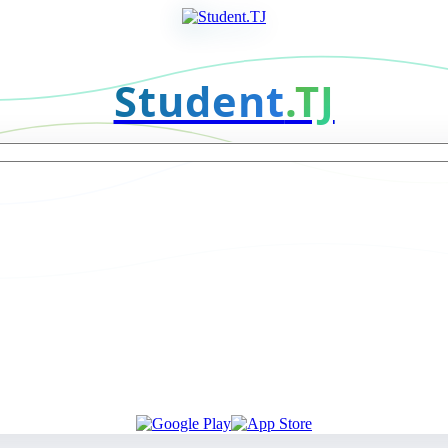
Student
.TJ